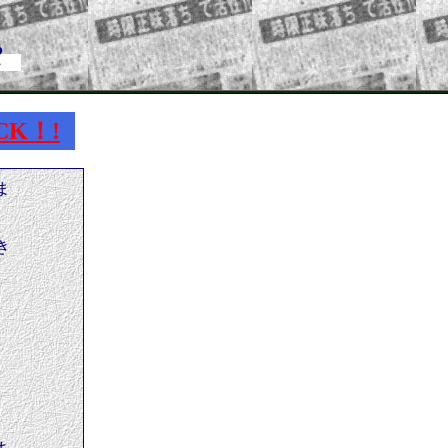
e
CK！!
ま
き
？