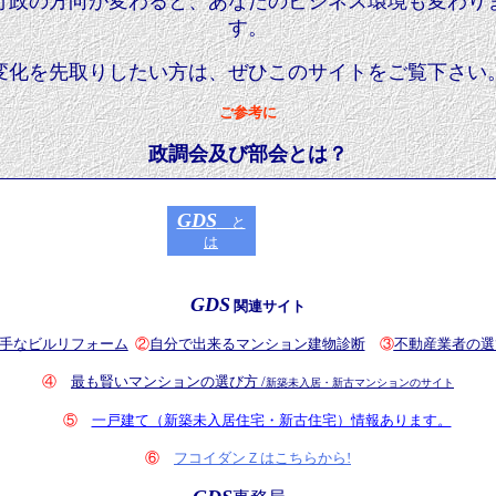
行政の方向が変わると、あなたのビジネス環境も変わり
す。
変化を先取りしたい方は、ぜひこのサイトをご覧下さい
ご参考に
政調会及び部会とは？
GDS
と
は
GDS
関連サイト
手なビルリフォーム
②
自分で出来るマンション建物診断
③
不動産業者の選
④
最も賢いマンションの選び方 /
新築未入居・新古マンションのサイト
⑤
一戸建て（新築未入居住宅・新古住宅）情報あります。
⑥
フコイダンＺはこちらから!