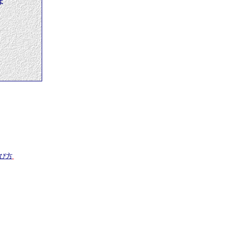
ま
。
び方