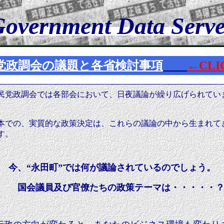
overnment Data Serv
党政調会の議題と各省検討事項
←CLI
民党
政調会では各部会において、日夜議論が繰り広げられてい
。
本での
、実質的な政策決定は、これらの議論の中から生まれて
す。
今、“永田町”では何が議論されているのでしょう。
国会議員及び官僚たちの政策テーマは・・・・・