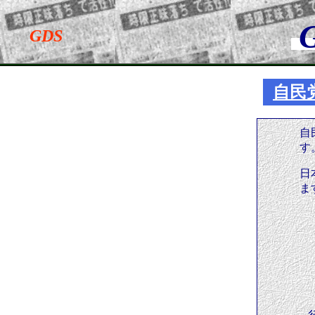
G
GDS
●
自民
自
す
日
ま